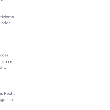
ivieren 
 oder 
oder 
 diese 
cht.
s Recht 
gen zu 