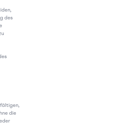
den, 
g des 
 
u 
es 
ältigen, 
ne die 
eder 