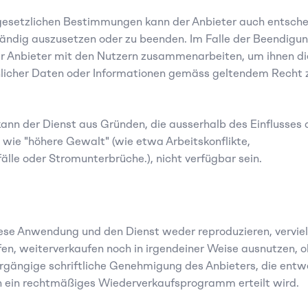
esetzlichen Bestimmungen kann der Anbieter auch entschei
tändig auszusetzen oder zu beenden. Im Falle der Beendigun
r Anbieter mit den Nutzern zusammenarbeiten, um ihnen die
licher Daten oder Informationen gemäss geltendem Recht z
ann der Dienst aus Gründen, die ausserhalb des Einflusses d
, wie "höhere Gewalt" (wie etwa Arbeitskonflikte, 
fälle oder Stromunterbrüche.), nicht verfügbar sein.
ese Anwendung und den Dienst weder reproduzieren, vervielf
fen, weiterverkaufen noch in irgendeiner Weise ausnutzen, oh
rgängige schriftliche Genehmigung des Anbieters, die entw
ch ein rechtmäßiges Wiederverkaufsprogramm erteilt wird.