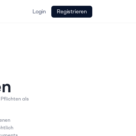
Login
Registrieren
en
flichten als 
enen 
tlich 
kuments 