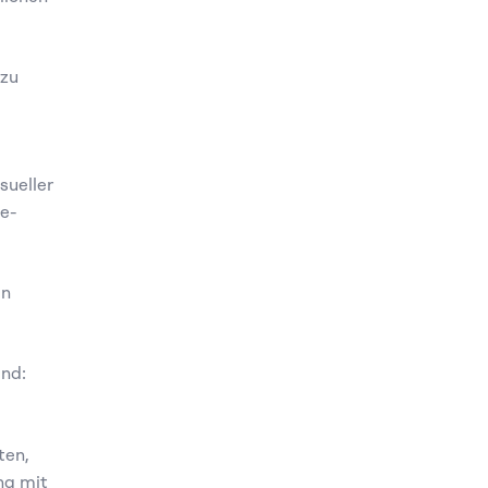
zu 
ueller 
e-
n 
end:
ten,
g mit 