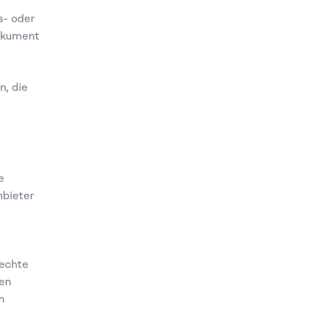
- oder 
okument 
, die 
 
bieter 
echte 
en 
 