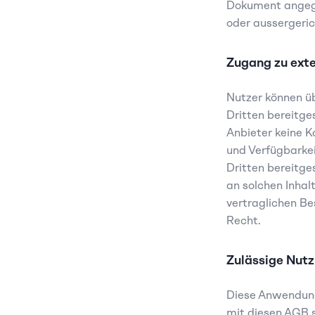
Dokument angege
oder aussergeric
Zugang zu ext
Nutzer können ü
Dritten bereitge
Anbieter keine K
und Verfügbarkei
Dritten bereitge
an solchen Inhal
vertraglichen B
Recht.
Zulässige Nut
Diese Anwendung
mit diesen AGB s