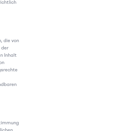
chtlich 
 die von 
der 
 Inhalt 
n 
srechte 
ndbaren 
stimmung 
ichen 