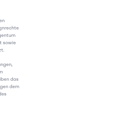
en 
gnrechte 
gentum 
 sowie 
t.
ngen, 
m 
ben das 
egen dem 
es 