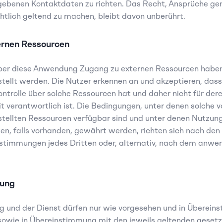
benen Kontaktdaten zu richten. Das Recht, Ansprüche geri
htlich geltend zu machen, bleibt davon unberührt.
ernen Ressourcen
ber diese Anwendung Zugang zu externen Ressourcen haben,
stellt werden. Die Nutzer erkennen an und akzeptieren, dass 
ontrolle über solche Ressourcen hat und daher nicht für deren
t verantwortlich ist. Die Bedingungen, unter denen solche vo
stellten Ressourcen verfügbar sind und unter denen Nutzung
ten, falls vorhanden, gewährt werden, richten sich nach den 
estimmungen jedes Dritten oder, alternativ, nach dem anwe
zung
 und der Dienst dürfen nur wie vorgesehen und in Überein
owie in Übereinstimmung mit den jeweils geltenden gesetzl