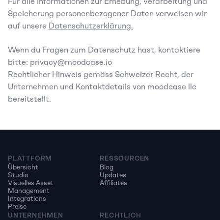
Für alle Informationen zur Erhebung, Verarbeitung und 
Speicherung personenbezogener Daten verweisen wir 
auf unsere 
Datenschutzerklärung.
Wenn du Fragen zum Datenschutz hast, kontaktiere 
bitte: privacy@moodcase.io
Rechtlicher Hinweis gemäss Schweizer Recht, der 
Unternehmen und Kontaktdetails von moodcase llc 
bereitstellt.
PLATTFORM
RESSOURCEN
Übersicht
Blog
Studio
Updates
Visuelles Asset 
Affiliates
Management
Integrations
Preise
UNTERNEHMEN
RECHTLICH