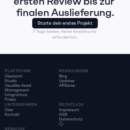
ersten Review bis zur 
finalen Auslieferung.
Starte dein erstes Projekt
7 Tage testen. Keine Kreditkarte 
erforderlich.
PLATTFORM
RESSOURCEN
Übersicht
Blog
Studio
Updates
Visuelles Asset 
Affiliates
Management
Integrations
Preise
UNTERNEHMEN
RECHTLICH
Über
Impressum
Kontakt
AGB
Datenschutz
SPRACHE