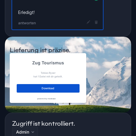
Erledigt!
antworten
Lieferung ist präzise.
Zug Tourismus
Tobias Ryser
hat 1 Datei mit dir geteilt.
Download
powered by moodcase
Zugriff ist kontrolliert.
Admin