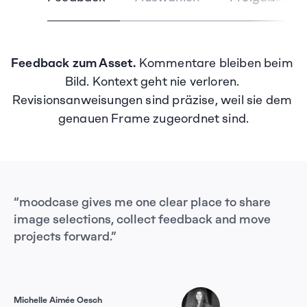
Feedback zum Asset.
 Kommentare bleiben beim 
Bild. Kontext geht nie verloren. 
Revisionsanweisungen sind präzise, weil sie dem 
genauen Frame zugeordnet sind.
“moodcase gives me one clear place to share 
“m
image selections, collect feedback and move 
ag
projects forward.”
sh
Da
Michelle Aimée Oesch