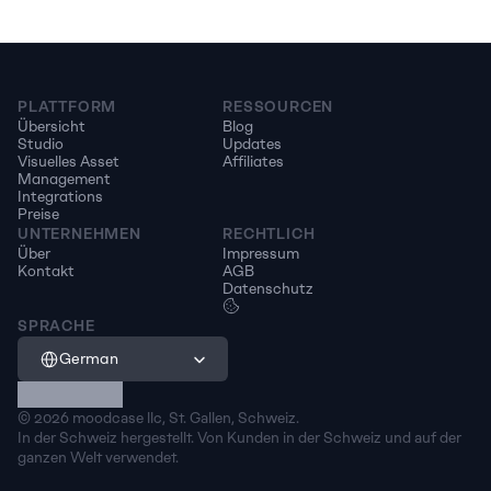
PLATTFORM
RESSOURCEN
Übersicht
Blog
Studio
Updates
Visuelles Asset 
Affiliates
Management
Integrations
Preise
UNTERNEHMEN
RECHTLICH
Über
Impressum
Kontakt
AGB
Datenschutz
SPRACHE
Select Language
German
© 2026 moodcase llc, St. Gallen, Schweiz. 
In der Schweiz hergestellt. Von Kunden in der Schweiz und auf der 
ganzen Welt verwendet.